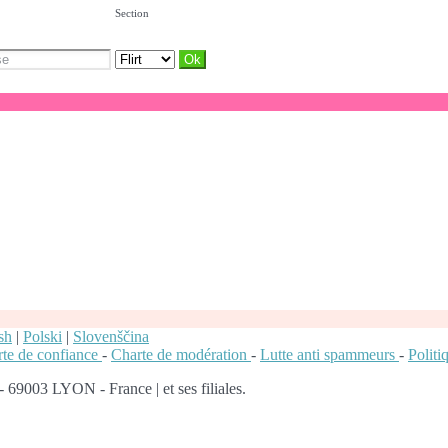
Section
sh
|
Polski
|
Slovenščina
te de confiance
-
Charte de modération
-
Lutte anti spammeurs
-
Polit
 69003 LYON - France | et ses filiales.