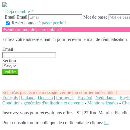
Déjà membre ?
Email
Email
Mot de passe
Rester connecté
passe perdu ?
Pseudo ou mot de passe oublié ?
Entrez votre adresse email ici pour recevoir le mail de réinitialisation
Email
Section
Si tu n'as pas reçu de message, vérifie ton courrier indésirable !
Français
|
Italiano
|
Deutsch
|
Português
|
Español
|
Nederlands
|
Engli
Conditions générales d'utilisation et de vente
-
Mentions légales
-
Char
Inscrivez vous pour recevoir nos offres
|
SI | 27 Rue Maurice Flandin -
Pour consulter notre politique de confidentialité cliquez
ici