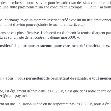
es membres de notre service pour les attirer sur des sites concurrents
d’une autre plateforme/d’un site concurrent. Exemple : « Salut, j'ai trou
meur échange avec un membre inscrit et créé avec lui un lien émotionne
 billet d’avion pour rejoindre le membre inscrit, etc.).
 ce cas plus offensive. L’objectif est d’obtenir la remise d’argent par l
e tu es sur un site de rencontre … donne-moi 500€ ».
nsidérable pour nous et surtout pour votre sécurité (modérateurs, s
en « abus » vous permettant de permettant de signaler à tout moment
gne, est également décrite dans les CGUV, ainsi que dans notre charte d
omer@mainpay.net
ou une utilisation illicite ou ne respectant pas les CGUV, nous a été 